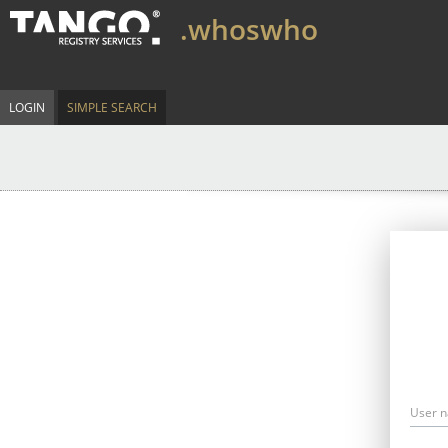
.whoswho
LOGIN
SIMPLE SEARCH
User 